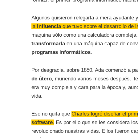
Algunos quisieron relegarla a mera ayudante 
la
influencia
que tuvo sobre el desarrollo de l
máquina sólo como una calculadora compleja. 
transformarla
en una máquina capaz de conv
programas informáticos
.
Por desgracia, sobre 1850, Ada comenzó a p
de útero
, muriendo varios meses después. Ten
era muy compleja y cara para la época y, aunq
vida.
Eso no quita que
Charles logró diseñar el pri
software
.
Es por ello que se les considera lo
revolucionado nuestras vidas. Ellos fueron c