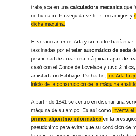
trabajaba en una
calculadora mecánica
que f
un humano. En seguida se hicieron amigos y
dicha máquina.
El verano anterior, Ada y su madre habían vi
fascinadas por el
telar automático de seda
de
posibilidad de crear una máquina capaz de re
casó con el Conde de Lovelace y tuvo 2 hijos
amistad con Babbage. De hecho,
fue Ada la 
inicio de la construcción de la máquina analíti
A partir de 1841 se centró en diseñar una
seri
máquina de su amigo. Es así como
inventa
el
primer algoritmo informático
en la prestigi
pseudónimo para evitar que su condición de mu
formas, el primer programa informático había 