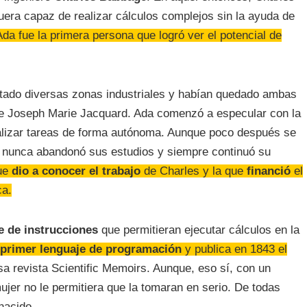
uera capaz de realizar cálculos complejos sin la ayuda de
Ada fue la primera persona que logró ver el potencial de
sitado diversas zonas industriales y habían quedado ambas
 Joseph Marie Jacquard. Ada comenzó a especular con la
alizar tareas de forma autónoma. Aunque poco después se
, nunca abandonó sus estudios y siempre continuó su
que
dio a conocer el trabajo
de Charles y la que
financió
el
ca.
e de instrucciones
que permitieran ejecutar cálculos en la
 primer lenguaje de programación
y publica en 1843 el
osa revista Scientific Memoirs. Aunque, eso sí, con un
jer no le permitiera que la tomaran en serio. De todas
nacido.