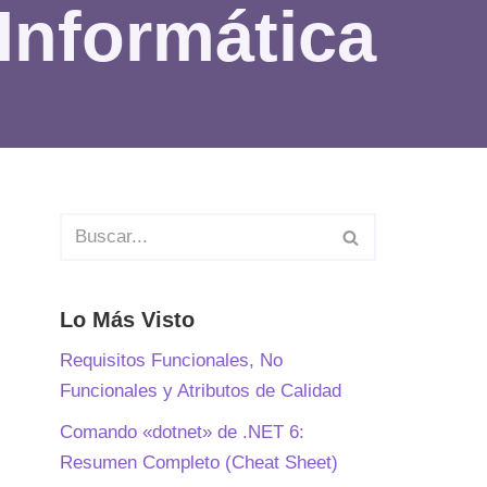
Informática
Lo Más Visto
Requisitos Funcionales, No
Funcionales y Atributos de Calidad
Comando «dotnet» de .NET 6:
Resumen Completo (Cheat Sheet)