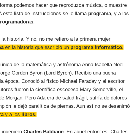
forma podemos hacer que reproduzca música, o muestre
A esta lista de instrucciones se le llama
programa
, y a las
rogramadoras
.
a historia. Y no, no me refiero a la primera mujer
na
en la historia que escribió un
programa informático
.
 única de la matemática y astrónoma Anna Isabella Noel
eorge Gordon Byron (Lord Byron). Recibió una buena
la época. Conoció al físico Michael Faraday y al escritor
utores fueron la científica escocesa Mary Somerville, el
e Morgan. Pero Ada era de salud frágil, sufría de dolores
mpión le dejó paralítica de piernas. Aun así no se desanimó
ra
y a los
libros
.
 ingeniero
Charles Babbage
. En aquel entonces, Charles