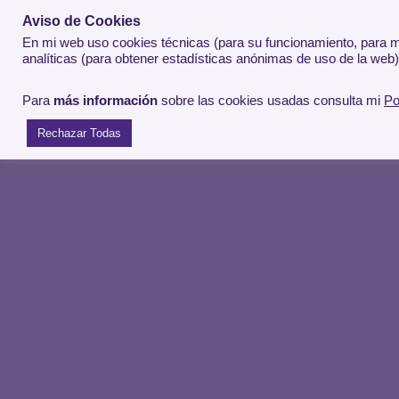
JL Iglesias Feria
Aviso de Cookies
En mi web uso cookies técnicas (para su funcionamiento, para ma
Saltar
Architect C# .NET Azure AI
analíticas (para obtener estadísticas anónimas de uso de la web)
al
contenido
Para
más información
sobre las cookies usadas consulta mi
Po
Rechazar Todas