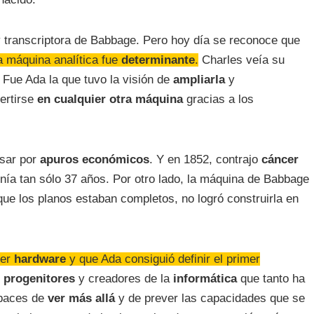
y transcriptora de Babbage. Pero hoy día se reconoce que
a máquina analítica fue
determinante
.
Charles veía su
Fue Ada la que tuvo la visión de
ampliarla
y
ertirse
en cualquier otra máquina
gracias a los
asar por
apuros económicos
. Y en 1852, contrajo
cáncer
ía tan sólo 37 años. Por otro lado, la máquina de Babbage
ue los planos estaban completos, no logró construirla en
mer
hardware
y que Ada consiguió definir el primer
s
progenitores
y creadores de la
informática
que tanto ha
apaces de
ver más allá
y de prever las capacidades que se